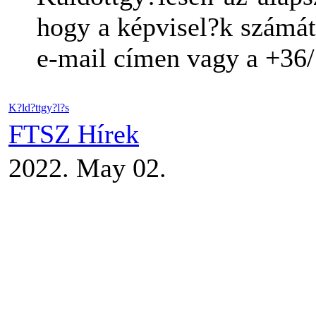
hogy a képvisel?k számát
e-mail címen vagy a +36/
K?ld?ttgy?l?s
FTSZ Hírek
2022. May 02.