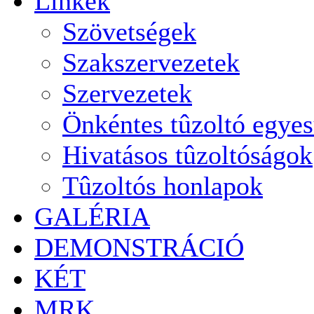
Linkek
Szövetségek
Szakszervezetek
Szervezetek
Önkéntes tûzoltó egyes
Hivatásos tûzoltóságok
Tûzoltós honlapok
GALÉRIA
DEMONSTRÁCIÓ
KÉT
MRK