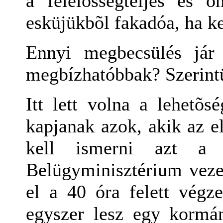
a felelõsségteljes és
esküjükbõl fakadóa, ha ke
Ennyi megbecsülés jár
megbízhatóbbak? Szerin
Itt lett volna a lehetõs
kapjanak azok, akik az e
kell ismerni azt a 
Belügyminisztérium ve
el a 40 óra felett vég
egyszer lesz egy kormá