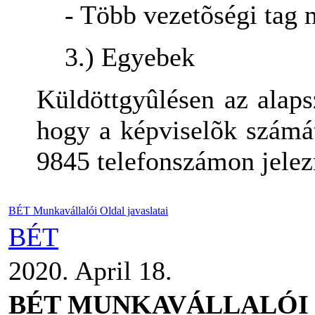
- Több vezetõségi tag 
3.) Egyebek
Küldöttgyûlésen az alaps
hogy a képviselõk számát
9845 telefonszámon jelez
BÉT Munkavállalói Oldal javaslatai
BÉT
2020. April 18.
BÉT MUNKAVÁLLALÓI