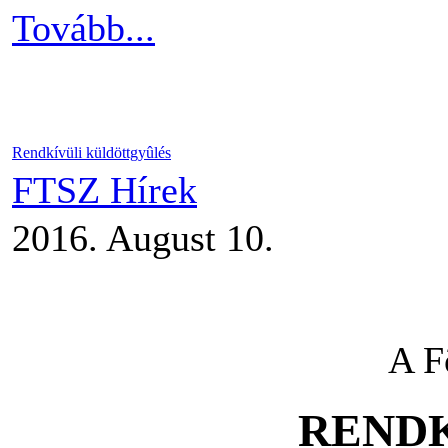
Tovább...
Rendkívüli küldöttgyûlés
FTSZ Hírek
2016. August 10.
A F
REND