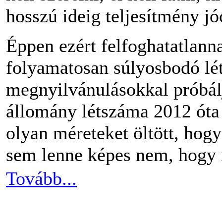
hosszú ideig teljesítmény jó
Éppen ezért felfoghatatlannak
folyamatosan súlyosbodó lét
megnyilvánulásokkal próbáljá
állomány létszáma 2012 óta 
olyan méreteket öltött, hog
sem lenne képes nem, hogy m
Tovább...