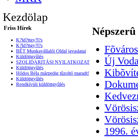
Kezdölap
Friss Hírek
Népszerû 
K?ld?ttgy?l?s
K?ld?ttgy?l?s
Fõváros
BÉT Munkavállalói Oldal javaslatai
Küldöttgyûlés
Új Voda
SZOLIDARITÁSI NYILATKOZAT
Küldöttgyûlés
Kibõvít
Hódos Béla márpedig tûzoltó maradt!
Küldöttgyûlés
Dokumen
Rendkívüli küldöttgyûlés
Kedvez
Vörösisz
Vörösis
1996. é