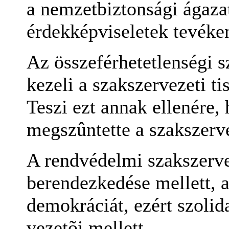
a nemzetbiztonsági ágaza
érdekképviseletek tevéke
Az összeférhetetlenségi 
kezeli a szakszervezeti t
Teszi ezt annak ellenére,
megszûntette a szakszerve
A rendvédelmi szakszerv
berendezkedése mellett, a 
demokráciát, ezért szolida
vezetõi mellett.