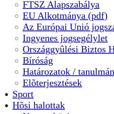
FTSZ Alapszabálya
EU Alkotmánya (pdf)
Az Európai Unió jogsz
Ingyenes jogsegélylet
Országgyûlési Biztos H
Bíróság
Határozatok / tanulmá
Elõterjesztések
Sport
Hõsi halottak