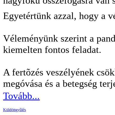
nagyfokú összefogásra van 
Egyetértünk azzal, hogy a v
Véleményünk szerint a pand
kiemelten fontos feladat.
A fertõzés veszélyének csök
megóvása és a betegség te
Tovább...
Küldöttgyûlés