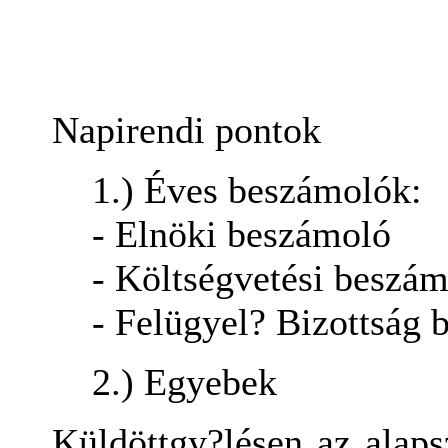
Napirendi pontok
1.) Éves beszámolók:
- Elnöki beszámoló
- Költségvetési beszá
- Felügyel? Bizottság 
2.) Egyebek
Küldöttgy?lésen az alaps