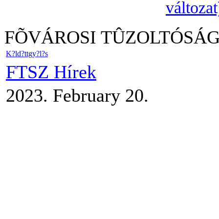
változat
FÕVÁROSI TÛZOLTÓSÁG S
K?ld?ttgy?l?s
FTSZ Hírek
2023. February 20.