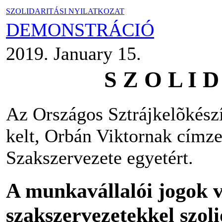
SZOLIDARITÁSI NYILATKOZAT
DEMONSTRÁCIÓ
2019. January 15.
S Z O L I D
Az Országos Sztrájkelõkész
kelt, Orbán Viktornak címz
Szakszervezete egyetért.
A munkavállalói jogok v
szakszervezetekkel szoli