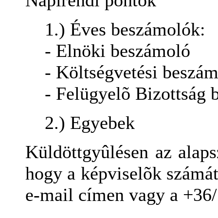
Napirendi pontok
1.) Éves beszámolók:
- Elnöki beszámoló
- Költségvetési beszá
- Felügyelõ Bizottság 
2.) Egyebek
Küldöttgyûlésen az alaps
hogy a képviselõk számát
e-mail címen vagy a +36/