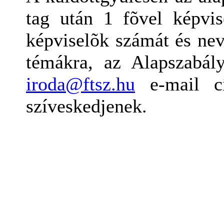
tag után 1 fõvel képvis
képviselõk számát és nev
témákra, az Alapszabály
iroda@ftsz.hu
e-mail cí
szíveskedjenek.