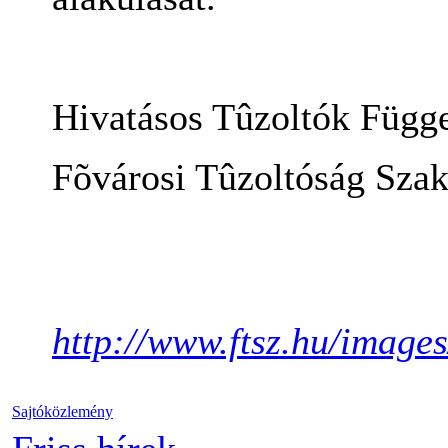
Hivatásos Tûzoltók Függe
Fõvárosi Tûzoltóság Szak
http://www.ftsz.hu/image
Sajtóközlemény