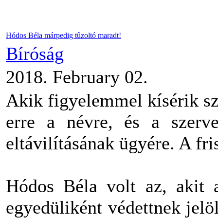
Hódos Béla márpedig tûzoltó maradt!
Bíróság
2018. February 02.
Akik figyelemmel kísérik 
erre a névre, és a szervez
eltávilításának ügyére. A fr
Hódos Béla volt az, akit 
egyedüliként védettnek jelölh