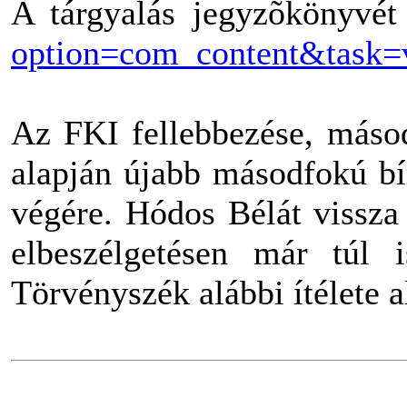
A tárgyalás jegyzõkönyvét é
option=com_content&task
Az FKI fellebbezése, másod
alapján újabb másodfokú bír
végére. Hódos Bélát vissza 
elbeszélgetésen már túl
Törvényszék alábbi ítélete a