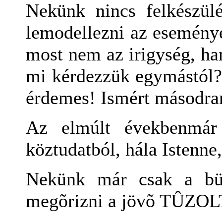
Nekünk nincs felkészülé
lemodellezni az eseménye
most nem az irigység, ha
mi kérdezzük egymástól? 
érdemes! Ismért másodran
Az elmúlt évekbenmár 
köztudatból, hála Istenne
Nekünk már csak a büs
megõrizni a jövõ TÛZO