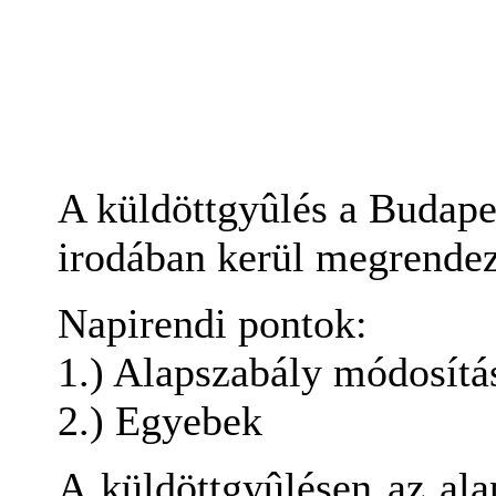
A küldöttgyûlés a Budapes
irodában kerül megrendez
Napirendi pontok:
1.) Alapszabály módosítás
2.) Egyebek
A küldöttgyûlésen az al