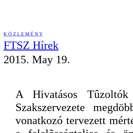
K Ö Z L E M É N Y
FTSZ Hírek
2015. May 19.
A Hivatásos Tûzoltók 
Szakszervezete megdöb
vonatkozó tervezett mért