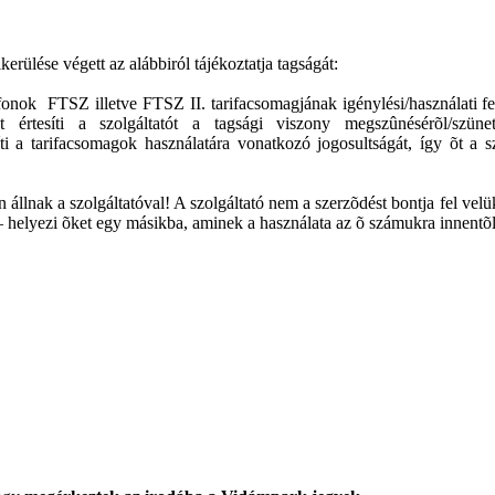
erülése végett az alábbiról tájékoztatja tagságát:
fonok FTSZ illetve FTSZ II. tarifacsomagjának igénylési/használati fel
 értesíti a szolgáltatót a tagsági viszony megszûnésérõl/szünet
íti a tarifacsomagok használatára vonatkozó jogosultságát, így õt a s
 állnak a szolgáltatóval! A szolgáltató nem a szerzõdést bontja fel vel
 – helyezi õket egy másikba, aminek a használata az õ számukra innentõ