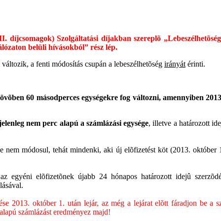
 díjcsomagok) Szolgáltatási díjakban szereplõ „Lebeszélhetõség
ózaton belüli hívásokból” rész lép.
változik, a fenti módosítás csupán a lebeszélhetõség
irányát
érinti.
jövõben 60 másodperces egységekre fog változni, amennyiben 2013. 
jelenleg nem perc alapú a számlázási egysége
, illetve a határozott i
nem módosul, tehát mindenki, aki új elõfizetést köt (2013. október 1
egyéni elõfizetõnek újabb 24 hónapos határozott idejû szerzõdést 
lásával.
e 2013. október 1. után lejár, az még a lejárat elõtt fáradjon be a sza
 alapú számlázást eredményez majd!