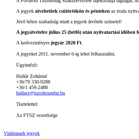
A Fõvárosi Tûzoltóság Szakszervezete tájékoztatja tagságát, 
A jegyek
átvehetõek csütörtökön és pénteken
az iroda nyitva
Jövõ héten szabadság miatt a jegyek átvétele szünetel!
A jegyátvételre július 25 (hétfõ) után nyitvatartási idõben
A kedvezményes
jegyár
2820 Ft
.
A jegyeket 2011. november 6-ig lehet felhasználni.
Ügyintézõ:
Hullár Zoltánné
+36/70 330-9288
+36/1 459-2488
hullarz@tuzoltosagbp.hu
Tisztelettel:
Az FTSZ vezetõsége
Vidámpark jegyek