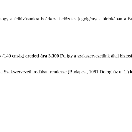
 hogy a felhívásunkra beérkezett elõzetes jegyigények birtokában a 
y
(140 cm-ig)
eredeti ára 3.300 Ft
, így a szakszervezetünk által bizto
a Szakszervezeti irodában rendezze (Budapest, 1081 Dologház u. 1.)
l