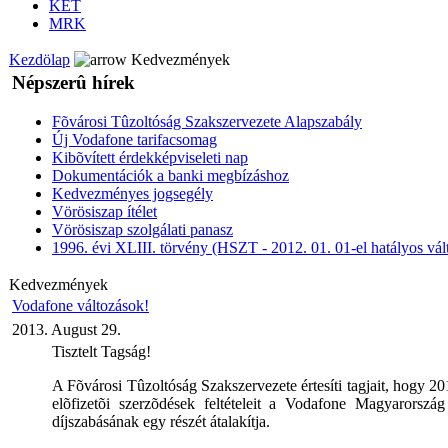
KÉT
MRK
Kezdölap
Kedvezmények
Népszerû hírek
Fõvárosi Tûzoltóság Szakszervezete Alapszabály
Új Vodafone tarifacsomag
Kibõvített érdekképviseleti nap
Dokumentációk a banki megbízáshoz
Kedvezményes jogsegély
Vörösiszap ítélet
Vörösiszap szolgálati panasz
1996. évi XLIII. törvény (HSZT - 2012. 01. 01-el hatályos vál
Kedvezmények
Vodafone változások!
2013. August 29.
Tisztelt Tagság!
A Fõvárosi Tûzoltóság Szakszervezete értesíti tagjait, hogy 20
elõfizetõi szerzõdések feltételeit a Vodafone Magyarorszá
díjszabásának egy részét átalakítja.