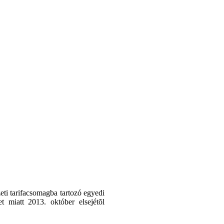
eti tarifacsomagba tartozó egyedi
t miatt 2013. október elsejétõl