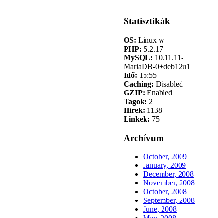
Statisztikák
OS:
Linux w
PHP:
5.2.17
MySQL:
10.11.11-
MariaDB-0+deb12u1
Idő:
15:55
Caching:
Disabled
GZIP:
Enabled
Tagok:
2
Hírek:
1138
Linkek:
75
Archívum
October, 2009
January, 2009
December, 2008
November, 2008
October, 2008
September, 2008
June, 2008
May, 2008