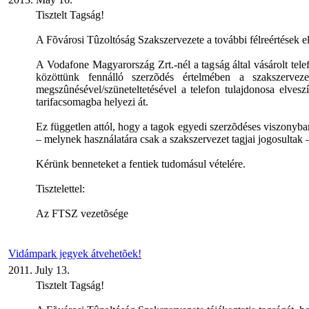
Tisztelt Tagság!
A Fõvárosi Tûzoltóság Szakszervezete a további félreértések elk
A Vodafone Magyarország Zrt.-nél a tagság által vásárolt tele
közöttünk fennálló szerzõdés értelmében a szakszervezet
megszûnésével/szüneteltetésével a telefon tulajdonosa elvesz
tarifacsomagba helyezi át.
Ez független attól, hogy a tagok egyedi szerzõdéses viszonyban
– melynek használatára csak a szakszervezet tagjai jogosultak
Kérünk benneteket a fentiek tudomásul vételére.
Tisztelettel:
Az FTSZ vezetõsége
Vidámpark jegyek átvehetõek!
2011. July 13.
Tisztelt Tagság!