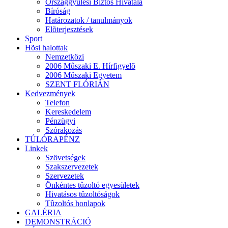
Országgyûlési Biztos Hivatala
Bíróság
Határozatok / tanulmányok
Elõterjesztések
Sport
Hõsi halottak
Nemzetközi
2006 Mûszaki E. Hírfigyelõ
2006 Mûszaki Egyetem
SZENT FLÓRIÁN
Kedvezmények
Telefon
Kereskedelem
Pénzügyi
Szórakozás
TÚLÓRAPÉNZ
Linkek
Szövetségek
Szakszervezetek
Szervezetek
Önkéntes tûzoltó egyesületek
Hivatásos tûzoltóságok
Tûzoltós honlapok
GALÉRIA
DEMONSTRÁCIÓ