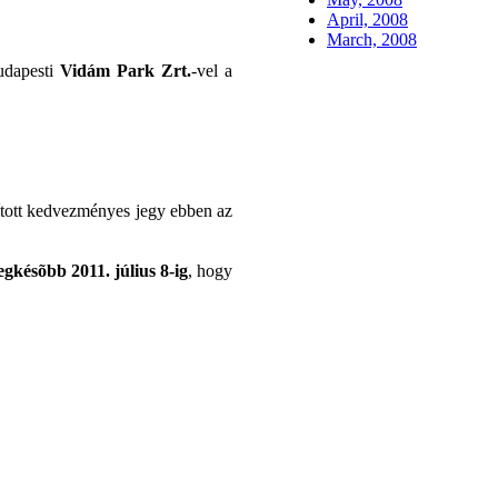
April, 2008
March, 2008
Budapesti
Vidám Park Zrt.
-vel a
sított kedvezményes jegy ebben az
egkésõbb 2011. július 8-ig
, hogy