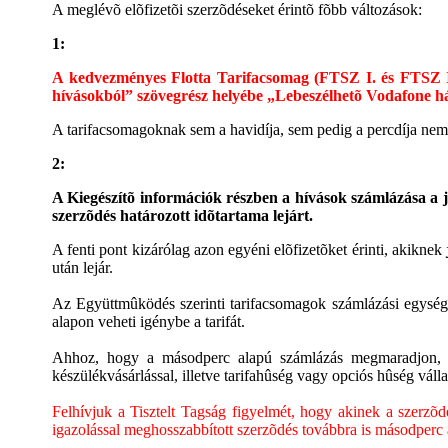
A meglévõ elõfizetõi szerzõdéseket érintõ fõbb változások:
1:
A kedvezményes Flotta Tarifacsomag (FTSZ I. és FTSZ II.
hívásokból” szövegrész helyébe „Lebeszélhetõ Vodafone hál
A tarifacsomagoknak sem a havidíja, sem pedig a percdíja nem 
2:
A Kiegészítõ információk részben a hívások számlázása a 
szerzõdés határozott idõtartama lejárt.
A fenti pont kizárólag azon egyéni elõfizetõket érinti, akiknek
után lejár.
Az Együttmûködés szerinti tarifacsomagok számlázási egysége 
alapon veheti igénybe a tarifát.
Ahhoz, hogy a másodperc alapú számlázás megmaradjon, az 
készülékvásárlással, illetve tarifahûség vagy opciós hûség válla
Felhívjuk a Tisztelt Tagság figyelmét, hogy akinek a szerzõdés
igazolással meghosszabbított szerzõdés továbbra is másodperc