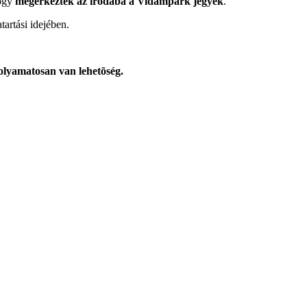
hogy
megérkeztek az irodába a Vidámpark jegyek
.
tartási idejében.
 folyamatosan van lehetõség.