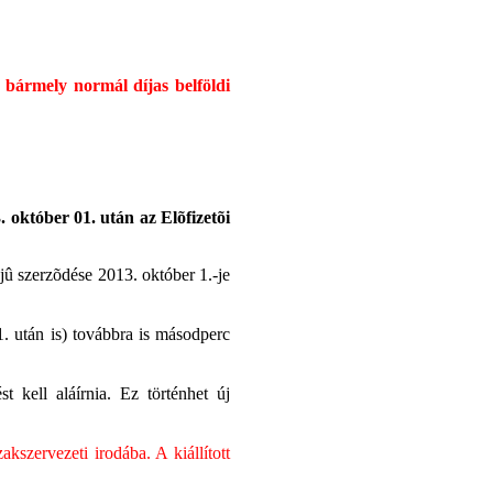
 bármely normál díjas belföldi
október 01. után az Elõfizetõi
dejû szerzõdése 2013. október 1.-je
. után is) továbbra is másodperc
kell aláírnia. Ez történhet új
kszervezeti irodába. A kiállított