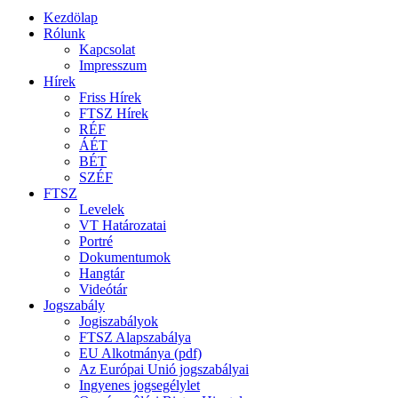
Kezdölap
Rólunk
Kapcsolat
Impresszum
Hírek
Friss Hírek
FTSZ Hírek
RÉF
ÁÉT
BÉT
SZÉF
FTSZ
Levelek
VT Határozatai
Portré
Dokumentumok
Hangtár
Videótár
Jogszabály
Jogiszabályok
FTSZ Alapszabálya
EU Alkotmánya (pdf)
Az Európai Unió jogszabályai
Ingyenes jogsegélylet