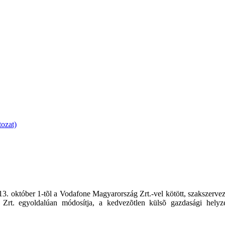
tozat)
13. október 1-tõl a Vodafone Magyarország Zrt.-vel kötött, szakszervez
g Zrt. egyoldalúan módosítja, a kedvezõtlen külsõ gazdasági helyze