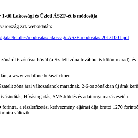
1-tõl Lakossági és Üzleti ÁSZF-ét is módosítja.
gyarország Zrt. weboldalán:
lgalat/letoltes/modositas/lakossagi-ASzF-modositas-20131001.pdf
zónáról 6 zónásra bõvül (a Szatelit zóna továbbra is külön marad), és
alán, a www.vodafone.hu/aszf címen.
Szatelit zóna árai változatlanok maradnak. 2-6-os zónákban új árak ker
 Hívásindítás, Hívásfogadás, SMS-küldés és adatforgalmazás esetén.
00 forintra, a részletfizetési kedvezmény eljárási díja bruttó 1270 forintr
forintra változik.