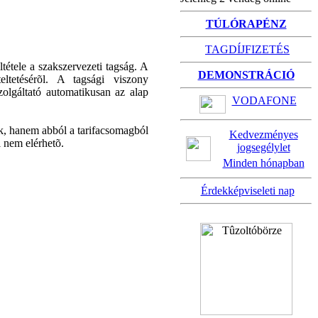
TÚLÓRAPÉNZ
TAGDÍJFIZETÉS
tétele a szakszervezeti tagság. A
DEMONSTRÁCIÓ
eltetésérõl. A tagsági viszony
zolgáltató automatikusan az alap
VODAFONE
ük, hanem abból a tarifacsomagból
Kedvezményes
l nem elérhetõ.
jogsegélylet
Minden hónapban
Érdekképviseleti nap