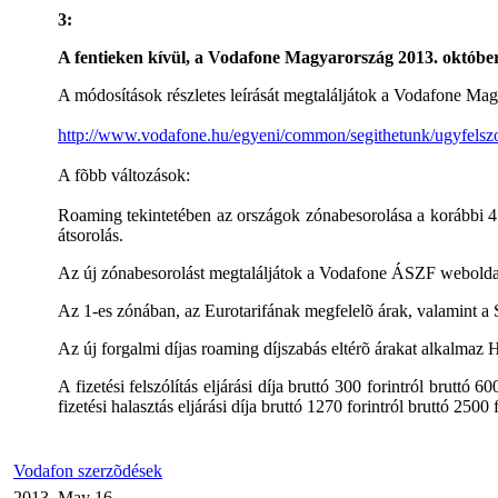
3:
A fentieken kívül, a Vodafone Magyarország 2013. október 
A módosítások részletes leírását megtaláljátok a Vodafone Ma
http://www.vodafone.hu/egyeni/common/segithetunk/ugyfelszo
A fõbb változások:
Roaming tekintetében az országok zónabesorolása a korábbi 4 
átsorolás.
Az új zónabesorolást megtaláljátok a Vodafone ÁSZF webold
Az 1-es zónában, az Eurotarifának megfelelõ árak, valamint a 
Az új forgalmi díjas roaming díjszabás eltérõ árakat alkalmaz
A fizetési felszólítás eljárási díja bruttó 300 forintról bruttó 6
fizetési halasztás eljárási díja bruttó 1270 forintról bruttó 2500 
Vodafon szerzõdések
2013. May 16.