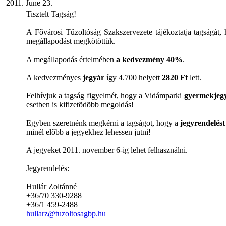
2011. June 23.
Tisztelt Tagság!
A Fõvárosi Tûzoltóság Szakszervezete tájékoztatja tagságát,
megállapodást megkötöttük.
A megállapodás értelmében
a kedvezmény 40%
.
A kedvezményes
jegyár
így 4.700 helyett
2820 Ft
lett.
Felhívjuk a tagság figyelmét, hogy a Vidámparki
gyermekjeg
esetben is kifizetõdõbb megoldás!
Egyben szeretnénk megkérni a tagságot, hogy a
jegyrendelést
minél elõbb a jegyekhez lehessen jutni!
A jegyeket 2011. november 6-ig lehet felhasználni.
Jegyrendelés:
Hullár Zoltánné
+36/70 330-9288
+36/1 459-2488
hullarz@tuzoltosagbp.hu