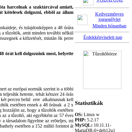
óta harcolnak a szaktárcával amiatt,
 kötelesek dolgozni, ebbõl az állam
Kedvezményes
jogsegélylet
Minden hónapban
nkaideje, és tulajdonképpen a 48 órára
ik a tûzoltók, amit minden további nélkül
Érdekképviseleti nap
sszegnek a kifizetését, miután õk perre
48 órát kell dolgozniuk most, helyette
ert az európai normák szerint is a többi
teljesítik hetente, tehát kétszer 24 órás
 két percen belül erre alkalmasnak kell
Statisztikák
zoltók esetében ennek a 48 órának a 2 x
ég hozzájön az, hogy a tûzoltók esetében
OS:
Linux w
az a tûzoltó, aki egyébként az 57 éves
PHP:
5.2.17
y a társadalom figyelme az erõteljes, mi
MySQL:
10.11.11-
athely esetében a 152 millió forintot át
MariaDB-0+deb12u1