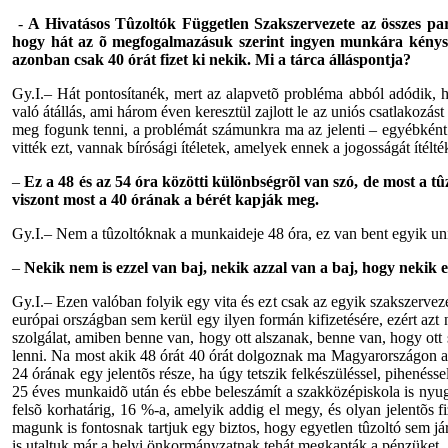
-
A Hivatásos Tûzoltók Független Szakszervezete az összes par
hogy hát az õ megfogalmazásuk szerint ingyen munkára kénysze
azonban csak 40 órát fizet ki nekik. Mi a tárca álláspontja?
Gy.I.– Hát pontosítanék, mert az alapvetõ probléma abból adódik, 
való átállás, ami három éven keresztül zajlott le az uniós csatlakozás
meg fogunk tenni, a problémát számunkra ma az jelenti – egyébként 
vitték ezt, vannak bírósági ítéletek, amelyek ennek a jogosságát ítél
–
Ez a 48 és az 54 óra közötti különbségrõl van szó, de most a tû
viszont most a 40 órának a bérét kapják meg.
Gy.I.– Nem a tûzoltóknak a munkaideje 48 óra, ez van bent egyik u
–
Nekik nem is ezzel van baj, nekik azzal van a baj, hogy nekik e
Gy.I.– Ezen valóban folyik egy vita és ezt csak az egyik szakszerveze
európai országban sem kerül egy ilyen formán kifizetésére, ezért azt n
szolgálat, amiben benne van, hogy ott alszanak, benne van, hogy ott 
lenni. Na most akik 48 órát 40 órát dolgoznak ma Magyarországon a 
24 órának egy jelentõs része, ha úgy tetszik felkészüléssel, pihenésse
25 éves munkaidõ után és ebbe beleszámít a szakközépiskola is nyu
felsõ korhatárig, 16 %-a, amelyik addig el megy, és olyan jelentõs fi
magunk is fontosnak tartjuk egy biztos, hogy egyetlen tûzoltó sem járh
is utaltuk már a helyi önkormányzatnak tehát megkapták a pénzüket.