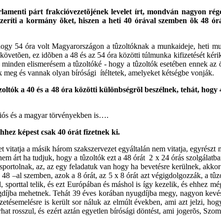
lamenti párt frakcióvezetõjének levelet írt, mondván nagyon rég
ríti a kormány õket, hiszen a heti 40 órával szemben õk 48 órát
hogy 54 óra volt Magyarországon a tûzoltóknak a munkaideje, heti mu
t követõen, ez idõben a 48 és az 54 óra közötti túlmunka kifizetését kér
minden elismerésem a tûzoltóké - hogy a tûzoltók esetében ennek az ö
ték meg és vannak olyan bírósági ítéltetek, amelyeket kétségbe vonják.
zoltók a 40 és a 48 óra közötti különbségrõl beszélnek, tehát, hogy 
niós és a magyar törvényekben is….
hhez képest csak 40 órát fizetnek ki.
t vitatja a másik három szakszervezet egyáltalán nem vitatja, egyrészt m
em árt ha tudjuk, hogy a tûzoltók ezt a 48 órát 2 x 24 órás szolgálatban 
sportolnak, az, az egy feladatuk van hogy ha bevetésre kerülnek, akkor
48 –al szemben, azok a 8 órát, az 5 x 8 órát azt végigdolgozzák, a tû
l, sporttal telik, és ezt Európában és máshol is így kezelik, és ehhez m
gdíjba mehetnek. Tehát 39 éves korában nyugdíjba megy, nagyon kevés 
zetésemelésre is került sor náluk az elmúlt években, ami azt jelzi, hog
at rosszul, és ezért aztán egyetlen bírósági döntést, ami jogerõs, Szomb