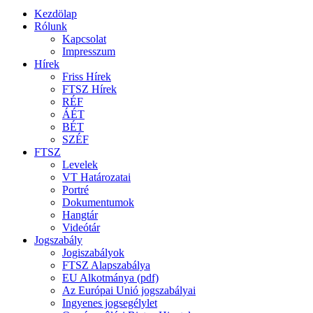
Kezdölap
Rólunk
Kapcsolat
Impresszum
Hírek
Friss Hírek
FTSZ Hírek
RÉF
ÁÉT
BÉT
SZÉF
FTSZ
Levelek
VT Határozatai
Portré
Dokumentumok
Hangtár
Videótár
Jogszabály
Jogiszabályok
FTSZ Alapszabálya
EU Alkotmánya (pdf)
Az Európai Unió jogszabályai
Ingyenes jogsegélylet