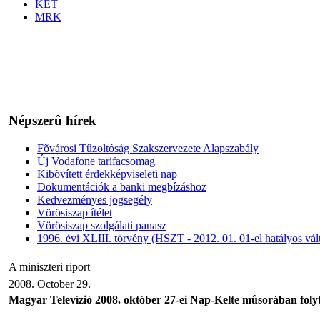
KÉT
MRK
Népszerû hírek
Fõvárosi Tûzoltóság Szakszervezete Alapszabály
Új Vodafone tarifacsomag
Kibõvített érdekképviseleti nap
Dokumentációk a banki megbízáshoz
Kedvezményes jogsegély
Vörösiszap ítélet
Vörösiszap szolgálati panasz
1996. évi XLIII. törvény (HSZT - 2012. 01. 01-el hatályos vál
A miniszteri riport
2008. October 29.
Magyar Televízió 2008. október 27-ei Nap-Kelte mûsorában folyt