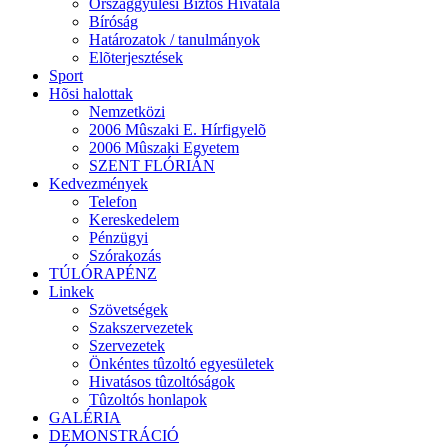
Országgyûlési Biztos Hivatala
Bíróság
Határozatok / tanulmányok
Elõterjesztések
Sport
Hõsi halottak
Nemzetközi
2006 Mûszaki E. Hírfigyelõ
2006 Mûszaki Egyetem
SZENT FLÓRIÁN
Kedvezmények
Telefon
Kereskedelem
Pénzügyi
Szórakozás
TÚLÓRAPÉNZ
Linkek
Szövetségek
Szakszervezetek
Szervezetek
Önkéntes tûzoltó egyesületek
Hivatásos tûzoltóságok
Tûzoltós honlapok
GALÉRIA
DEMONSTRÁCIÓ