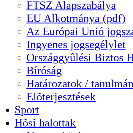
FTSZ Alapszabálya
EU Alkotmánya (pdf)
Az Európai Unió jogsz
Ingyenes jogsegélylet
Országgyûlési Biztos H
Bíróság
Határozatok / tanulmá
Elõterjesztések
Sport
Hõsi halottak