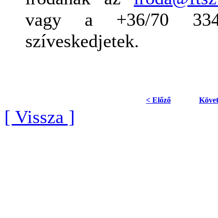
vagy a +36/70 334
szíveskedjetek.
< Előző
Követ
[ Vissza ]