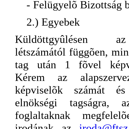
- Felügyelõ Bizottság 
2.) Egyebek
Küldöttgyûlésen az
létszámától függõen, mi
tag után 1 fõvel képvi
Kérem az alapszerve
képviselõk számát és
elnökségi tagságra, a
foglaltaknak megfelel
irodának az
iroda@ftsz