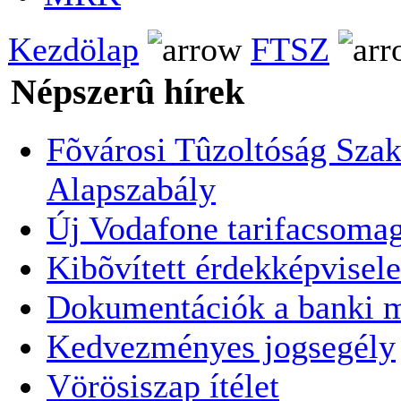
Kezdölap
FTSZ
Népszerû hírek
Fõvárosi Tûzoltóság Szak
Alapszabály
Új Vodafone tarifacsoma
Kibõvített érdekképvisele
Dokumentációk a banki 
Kedvezményes jogsegély
Vörösiszap ítélet