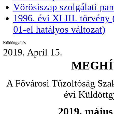
Vörösiszap szolgálati pa
1996. évi XLIII. törvény
01-el hatályos változat)
Küldöttgyûlés
2019. April 15.
MEGHÍ
A Fõvárosi Tûzoltóság Sza
évi Küldöttg
2019. május