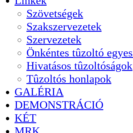
Linkek
Szövetségek
Szakszervezetek
Szervezetek
Önkéntes tûzoltó egyes
Hivatásos tûzoltóságok
Tûzoltós honlapok
GALÉRIA
DEMONSTRÁCIÓ
KÉT
MRK