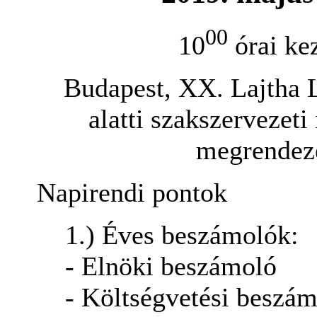
00
10
órai kez
Budapest, XX. Lajtha L
alatti szakszervezeti
megrendezé
Napirendi pontok
1.) Éves beszámolók:
- Elnöki beszámoló
- Költségvetési beszá