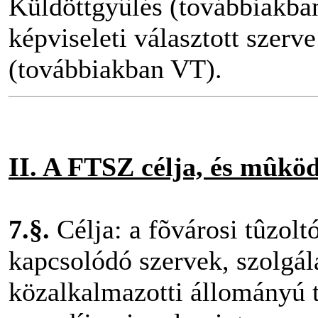
Küldöttgyûlés (továbbiakba
képviseleti választott szerve
(továbbiakban VT).
II. A FTSZ célja, és mûköd
7.§.
Célja: a fõvárosi tûzol
kapcsolódó szervek, szolgála
közalkalmazotti állományú t