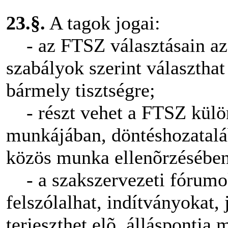
23.§.
A tagok jogai:
- az FTSZ választásain az
szabályok szerint választhat
bármely tisztségre;
- részt vehet a FTSZ külö
munkájában, döntéshozatalá
közös munka ellenõrzésében
- a szakszervezeti fórumo
felszólalhat, indítványokat, 
terjeszthet elõ, álláspontja 