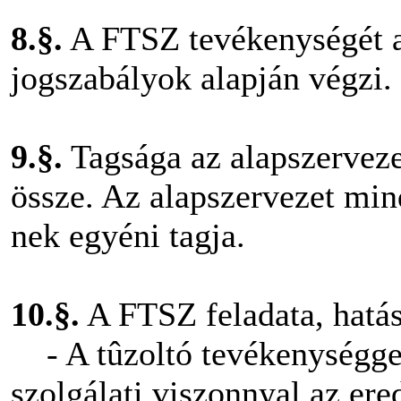
8.§.
A FTSZ tevékenységét a
jogszabályok alapján végzi.
9.§.
Tagsága az alapszerveze
össze. Az alapszervezet mi
nek egyéni tagja.
10.§.
A FTSZ feladata, hatás
- A tûzoltó tevékenységgel,
szolgálati viszonnyal az er