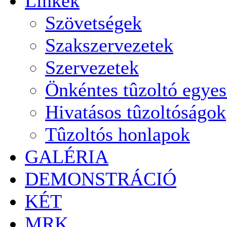
Linkek
Szövetségek
Szakszervezetek
Szervezetek
Önkéntes tûzoltó egyes
Hivatásos tûzoltóságok
Tûzoltós honlapok
GALÉRIA
DEMONSTRÁCIÓ
KÉT
MRK