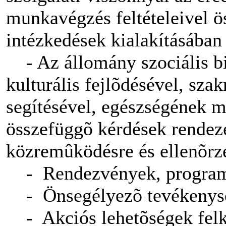
munkavégzés feltételeivel ö
intézkedések kialakításában 
- Az állomány szociális bi
kulturális fejlõdésével, sz
segítésével, egészségének 
összefüggõ kérdések rendez
közremûködésre és ellenõrz
- Rendezvények, programo
- Önsegélyezõ tevékenys
- Akciós lehetõségek felku