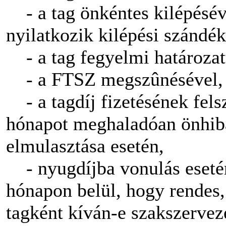
- a tag önkéntes kilépéséve
nyilatkozik kilépési szándék
- a tag fegyelmi határozatt
- a FTSZ megszûnésével,
- a tagdíj fizetésének fels
hónapot meghaladóan önhibá
elmulasztása esetén,
- nyugdíjba vonulás esetén
hónapon belül, hogy rendes,
tagként kíván-e szakszervez