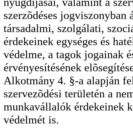
nyugdíjasai, valamint a sze
szerzõdéses jogviszonyban á
társadalmi, szolgálati, szociá
érdekeinek egységes és haté
védelme, a tagok jogainak é
érvényesítésének elõsegítés
Alkotmány 4. §-a alapján fe
szervezõdési területén a ne
munkavállalók érdekeinek ké
védelmét is.