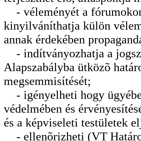
- véleményét a fórumokon
kinyilváníthatja külön vélem
annak érdekében propagandát
- indítványozhatja a jogsz
Alapszabályba ütközõ határ
megsemmisítését;
- igényelheti hogy ügyébe
védelmében és érvényesítésé
és a képviseleti testületek e
- ellenõrizheti (VT Határo