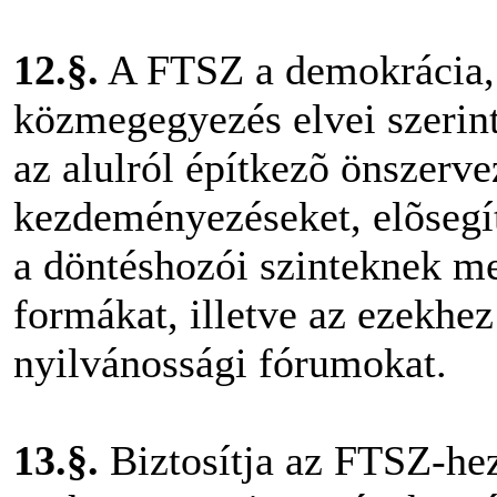
12.§.
A FTSZ a demokrácia, a
közmegegyezés elvei szerint
az alulról építkezõ önszerve
kezdeményezéseket, elõsegí
a döntéshozói szinteknek me
formákat, illetve az ezekhe
nyilvánossági fórumokat.
13.§.
Biztosítja az FTSZ-hez