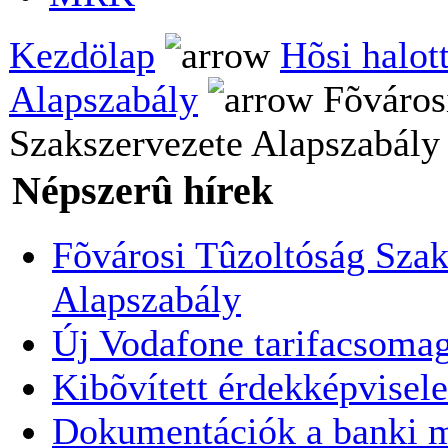
Kezdölap
Hõsi halot
Alapszabály
Fõváros
Szakszervezete Alapszabály
Népszerû hírek
Fõvárosi Tûzoltóság Szak
Alapszabály
Új Vodafone tarifacsoma
Kibõvített érdekképvisele
Dokumentációk a banki 