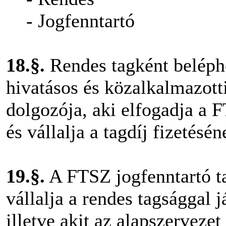
- Jogfenntartó
18.§.
Rendes tagként beléph
hivatásos és közalkalmazott
dolgozója, aki elfogadja a 
és vállalja a tagdíj fizetésé
19.§.
A FTSZ jogfenntartó ta
vállalja a rendes tagsággal j
illetve akit az alapszervezet