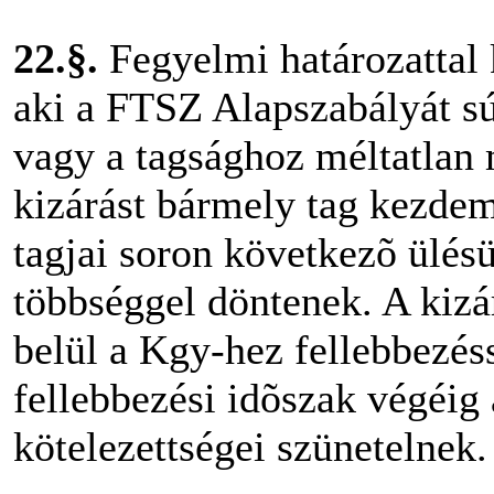
22.§.
Fegyelmi határozattal k
aki a FTSZ Alapszabályát s
vagy a tagsághoz méltatlan m
kizárást bármely tag kezdem
tagjai soron következõ ülés
többséggel döntenek. A kizá
belül a Kgy-hez fellebbezéss
fellebbezési idõszak végéig 
kötelezettségei szünetelnek.