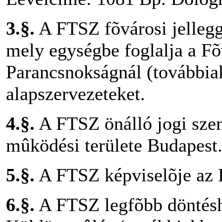
3.§.
A FTSZ fõvárosi jelleg
mely egységbe foglalja a Fõ
Parancsnokságnál (további
alapszervezeteket.
4.§.
A FTSZ önálló jogi sze
mûködési területe Budapest
5.§.
A FTSZ képviselõje az 
6.§.
A FTSZ legfõbb döntésh