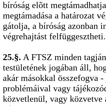
bíróság elõtt megtámadhatja
megtámadása a határozat vé
gátolja, a bíróság azonban i
végrehajtást felfüggesztheti.
25.§.
A FTSZ minden tagjána
testületének jogában áll, ho
akár másokkal összefogva - 
problémáival vagy tájékozó
közvetlenül, vagy közvetve 