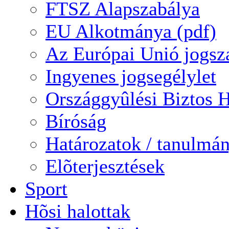
FTSZ Alapszabálya
EU Alkotmánya (pdf)
Az Európai Unió jogsz
Ingyenes jogsegélylet
Országgyûlési Biztos H
Bíróság
Határozatok / tanulmá
Elõterjesztések
Sport
Hõsi halottak