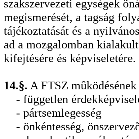
szakszervezeti egységek ön
megismerését, a tagság foly
tájékoztatását és a nyilváno
ad a mozgalomban kialakult 
kifejtésére és képviseletére.
14.§.
A FTSZ mûködésének a
- független érdekképvisel
- pártsemlegesség
- önkéntesség, önszervez