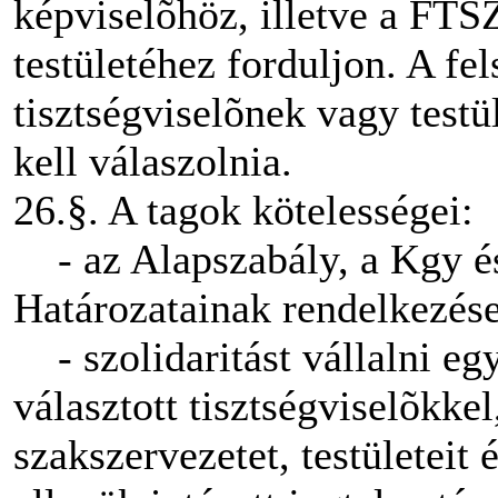
képviselõhöz, illetve a FTS
testületéhez forduljon. A fel
tisztségviselõnek vagy testü
kell válaszolnia.
26.§. A tagok kötelességei:
- az Alapszabály, a Kgy é
Határozatainak rendelkezései
- szolidaritást vállalni eg
választott tisztségviselõkke
szakszervezetet, testületeit é