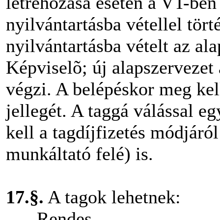
létrehozása esetén a VT-ben
nyilvántartásba vétellel tör
nyilvántartásba vételt az al
Képviselõ; új alapszervezet
végzi. A belépéskor meg kel
jellegét. A taggá válással e
kell a tagdíjfizetés módjár
munkáltató felé) is.
17.§.
A tagok lehetnek:
- Rendes