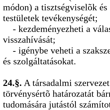
módon) a tisztségviselõk és 
testületek tevékenységét;
- kezdeményezheti a válasz
visszahívását;
- igénybe veheti a szakszer
és szolgáltatásokat.
24.§.
A társadalmi szerveze
törvénysértõ határozatát bá
tudomására jutástól számíto