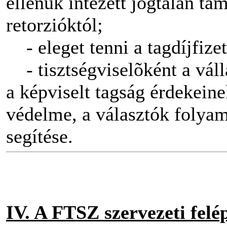
ellenük intézett jogtalan tá
retorzióktól;
- eleget tenni a tagdíjfizet
- tisztségviselõként a válla
a képviselt tagság érdekeine
védelme, a választók folyam
segítése.
IV. A FTSZ szervezeti felép