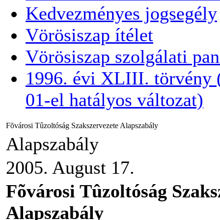
Kedvezményes jogsegély
Vörösiszap ítélet
Vörösiszap szolgálati pa
1996. évi XLIII. törvény
01-el hatályos változat)
Fõvárosi Tûzoltóság Szakszervezete Alapszabály
Alapszabály
2005. August 17.
Fõvárosi Tûzoltóság Szaks
Alapszabály