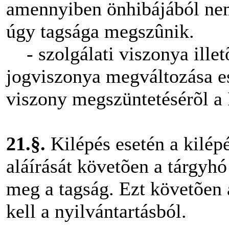
amennyiben önhibájából nem
úgy tagsága megszûnik.
- szolgálati viszonya illet
jogviszonya megváltozása es
viszony megszüntetésérõl a
21.§.
Kilépés esetén a kilépé
aláírását követõen a tárgyhó
meg a tagság. Ezt követõen a
kell a nyilvántartásból.