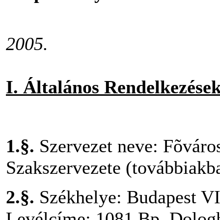
2005.
I. Általános Rendelkezése
1.§.
Szervezet neve: Fõváros
Szakszervezete (továbbiak
2.§.
Székhelye: Budapest VII
Levélcíme: 1081 Bp. Dologh